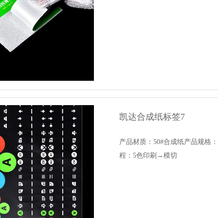
凯达合成纸标签7
产品材质：50#合成纸产品规格
程：5色印刷→模切