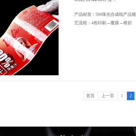
产品材质：50#珠光合成纸产品
艺流程：4色印刷→覆膜→模切
首页
上一页
1
2